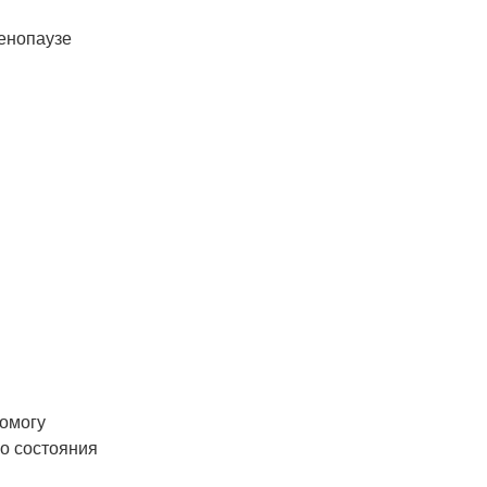
менопаузе
помогу
го состояния