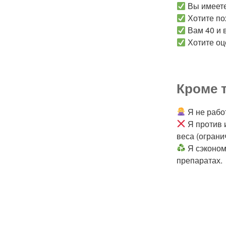
Вы имеете
Хотите пох
Вам 40 и 
Хотите оц
Кроме т
Я не рабо
Я против 
веса (огран
Я сэконом
препаратах.