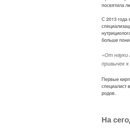
посвятила л
С 2013 года 
специализац
нутрициолого
больше пони
«От науки 
привычек к
Первые кирпи
специалист в
родов.
На сег