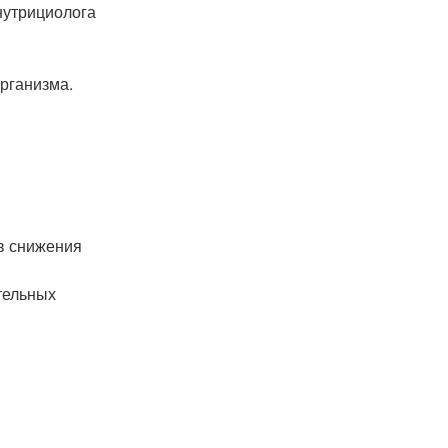
нутрициолога
организма.
в снижения
тельных