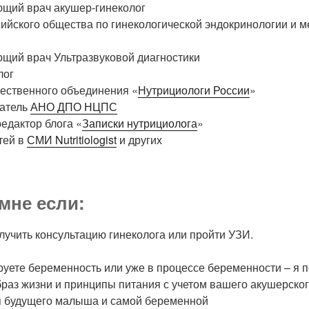
щий врач акушер-гинеколог
ийского общества по гинекологической эндокринологии и 
щий врач Ультразвуковой диагностики
лог
ственного объединения «
Нутрициологи России
»
атель
АНО ДПО НЦПС
едактор блога «
Записки нутрициолога
»
тей в
СМИ Nutritiologist
и других
мне если:
лучить консультацию гинеколога или пройти УЗИ.
уете беременность или уже в процессе беременности – я 
раз жизни и принципы питания с учетом вашего акушерско
я будущего малыша и самой беременной