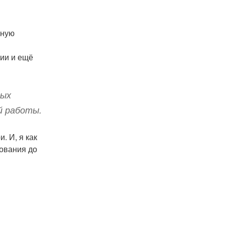
ьную
гии и ещё
ных
й работы.
. И, я как
рования до