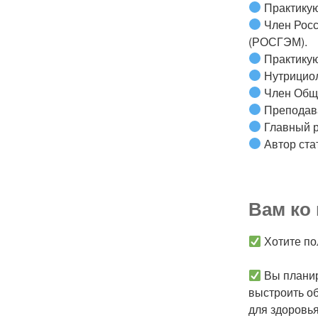
Практикую
Член Росс
(РОСГЭМ).
Практикую
Нутрицио
Член Обще
Преподав
Главный р
Автор ста
Вам ко 
Хотите по
Вы планир
выстроить об
для здоровь